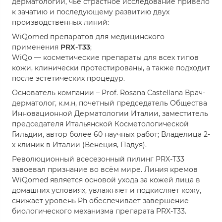
дерматологии, чье страстное исследование привело
к зачатию и последующему развитию двух
производственных линий:
WiQomed препаратов для медицинского
применения
PRX-Т33
;
WiQo — косметические препараты для всех типов
кожи, клинически протестированы, а также подходит
после эстетических процедур.
Основатель компании – Prof. Rosana Castellana Врач-
дерматолог, к.м.н, почетный председатель Общества
Инновационной Дерматологии Италии, заместитель
председателя Итальянской Косметологической
Гильдии, автор более 60 научных работ; Владелица 2-
х клиник в Италии (Венеция, Падуя).
Революционный всесезонный пилинг PRX-T33
завоевал признание во всём мире. Линия кремов
WiQomed является основой ухода за кожей лица в
домашних условиях, увлажняет и подкисляет кожу,
снижает уровень Ph обеспечивает завершение
биологического механизма препарата PRX-T33.