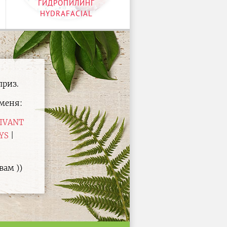
ГИДРОПИЛИНГ
HYDRAFACIAL
приз.
меня:
IVANT
YS
вам ))