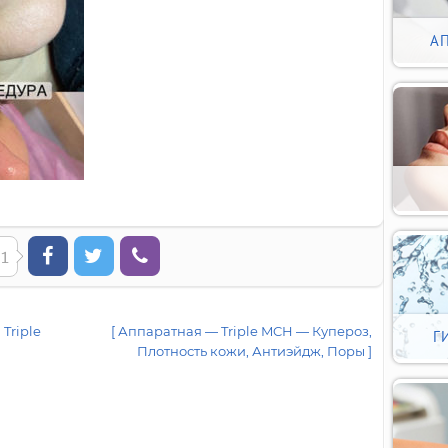
А
1
Triple
[ Аппаратная — Triple MCH — Купероз,
Г
Плотность кожи, Антиэйдж, Поры ]