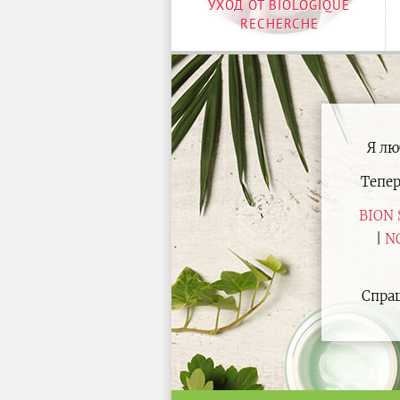
УХОД ОТ BIOLOGIQUE
RECHERCHE
Я лю
Тепе
BION 
N
Спраш