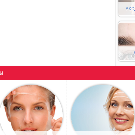
УХО
РЫ